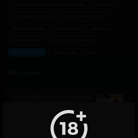
¡La parte superior derecha para honrar!
Expuesto
Viaje Brasil Sao Paulo
Especial Navidad 2020
Monique Bertolini
Ayarla Souza
Alyne Lary
Tutorial de sexo
Probador de California
Japa Nordestina
Vídeos gratis
Otro
Más popular
Vem ai o Master Sexy: nova coleção da
Califórnia Tv irá te deixar com água na
boca
25/10/22