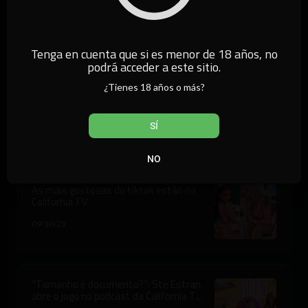
Loirinha gostosa do TikTok é da
California TV: Conheça Giovanna
Genesini
21/09/23
Tenga en cuenta que si es menor de 18 años, no
podrá acceder a este sitio.
¿Tienes 18 años o más?
Ex-Rede TV faz sexo oral em modelo
durante gravação de Podcast e
YouTube retira vídeo do ar
SÍ
25/10/22
NO
As mais gostosas do tiktok estão na
California TV
09/10/23
“Tamanho é documento?”: Ste Estran
abre o jogo no podcast da California TV
sobre pau ideal, preferências e