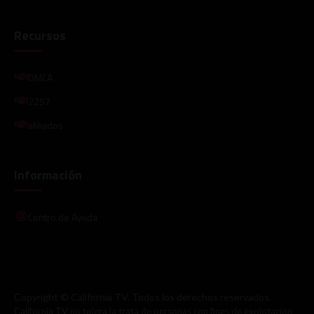
Recursos
DMCA
2257
afiliados
Información
Centro de Ayuda
Copyright © California TV. Todos los derechos reservados.
California TV no tolera la trata de personas con fines de explotación