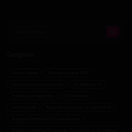
Categorías
Pecado Capital
Especial Carnaval 2025
Podcast bajo nueva dirección
Go Malandra T2
Próximos Lanzamientos
GO Malandra
Live Revoada
Resumen de noticias de California TV
Programa California TV, Ep. Las jóvenes
Programa California TV, episodio "La invasión de las bellezas"