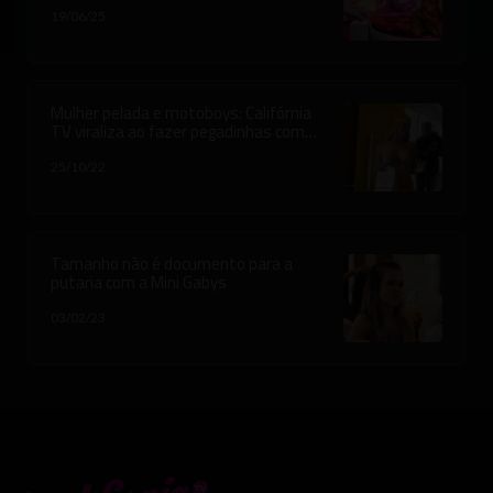
verdades que ninguém tem coragem
19/06/25
de dizer....
Mulher pelada e motoboys: Califórnia
TV viraliza ao fazer pegadinhas com
entregadores
25/10/22
Tamanho não é documento para a
putaria com a Mini Gabys
03/02/23