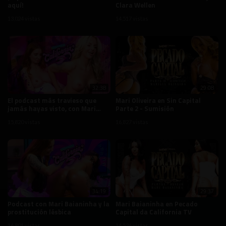
aquí!
Clara Wellen
13,024 vistas
14,517 vistas
32:38
29:08
El podcast más travieso que
Mari Oliveira en Sin Capital
jamás hayas visto, con Mari
Parte 2 - Sumisión
Oliveira
15,820 vistas
16,827 vistas
34:19
29:37
Podcast con Mari Baianinha y la
Mari Baianinha en Pecado
prostitución lésbica
Capital da California TV
16,801 vistas
14,526 vistas