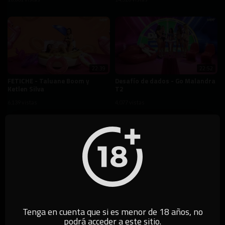
22:39
22:52
FETICHE - Taluane Boom y
Desafío de dados - Go Malandra
Ketlen Silva
T2
6,139 vistas
4,077 vistas
19:15
35:43
Fuck Blind Vol. 2
¡Mejor que Inmetro! Probamos
los mejores juguetes sexuales
4,023 vistas
de 2025
4,960 vistas
Tenga en cuenta que si es menor de 18 años, no
podrá acceder a este sitio.