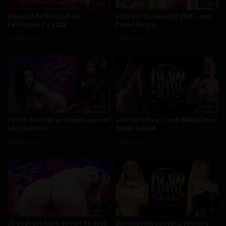
42:24
49:36
Especial de Navidad de
Podcast de Navidad 2025 - Ana
California TV 2025
Paula Moura
12,187 vistas
8,865 vistas
31:07
35:50
Fetish Festival en el podcast con
Lulu Valotta y Clara Wellen en el
Lulu Valotta
deseo sexual
33,025 vistas
12,426 vistas
34:01
29:19
¡El podcast lleno de PUTAS está
Dominación con Jana Jenner y