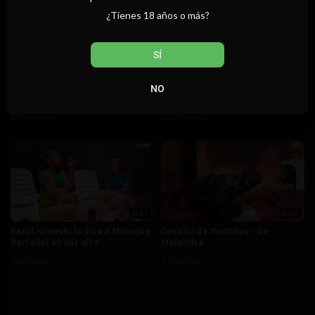
¿Tienes 18 años o más?
SÍ
34:37
5:35
Especial de Carnaval - California
Alexia Dhein dice qué tamaño de
NO
TV
polla la hace correrse
rápidamente
7,683 vistas
5,058 vistas
4:47
6:41
Karol Kimeshi le dice a Monique
Desafío de motoboy - Go
Bertolini en voz alta
Malandra
2,405 vistas
7,296 vistas