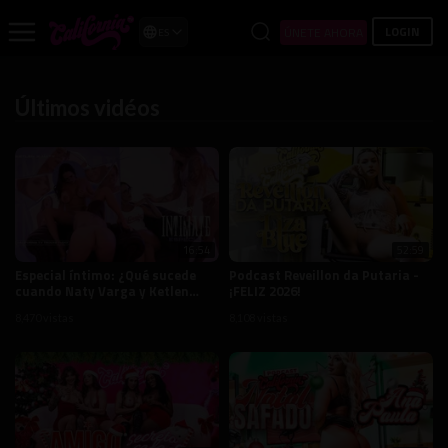
LOGIN
ÚNETE AHORA
ES
Últimos vidéos
16:54
52:59
Especial íntimo: ¿Qué sucede
Podcast Reveillon da Putaria -
cuando Naty Varga y Ketlen
¡FELIZ 2026!
Silva están solos en la
8,470 vistas
8,108 vistas
California TV?