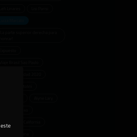
Leh Linares
Lisi Parisi
Luiza Marcato
¡La parte superior derecha para
honrar!
Expuesto
Viaje Brasil Sao Paulo
Especial Navidad 2020
Monique Bertolini
Ayarla Souza
Alyne Lary
Tutorial de sexo
Probador de California
 este
Japa Nordestina