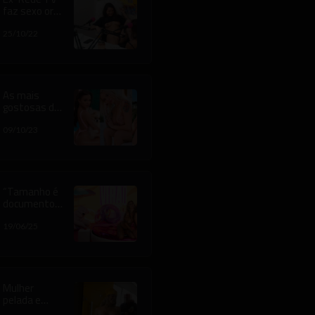
faz sexo oral
em modelo
durante
25/10/22
gravação de
Podcast e
YouTube
retira vídeo
do ar
As mais
gostosas do
tiktok estão
na California
09/10/23
TV
“Tamanho é
documento?
”: Ste Estran
abre o jogo
19/06/25
no podcast
da California
TV sobre pau
ideal,
preferências
Mulher
e verdades
pelada e
que ninguém
motoboys: