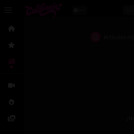
ES
Artículos m
¡No