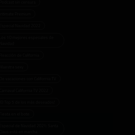
Podcast sin censura
Intimate Premium
Especial Navidad 2022
Los 10 mejores especiales de
Navidad
Reacción de California
Maestra sexy
De vacaciones con California TV
Carnaval California TV 2022
¡El Top 5 de los más deseados!
Fiesta en el bote
Especial de Navidad 2021: Santa
Claus está en marcha