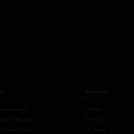
al
Recursos
érminos de Uso
DMCA
lítica de Privacidad
2257
olítica de Reembolso
afiliados