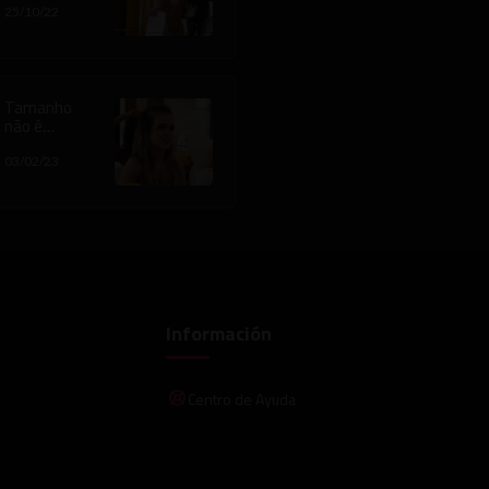
tem coragem
Califórnia TV
25/10/22
de dizer....
viraliza ao
fazer
pegadinhas
com
entregadore
Tamanho
s
não é
documento
para a
03/02/23
putaria com
a Mini Gabys
Información
Centro de Ayuda