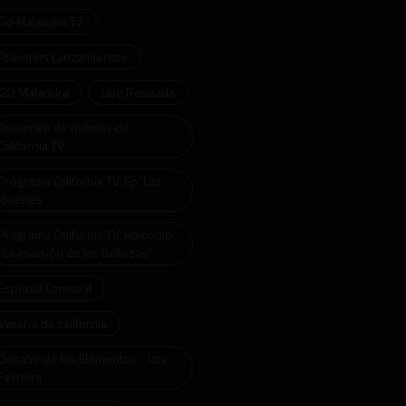
Go Malandra T2
Próximos Lanzamientos
GO Malandra
Live Revoada
Resumen de noticias de
California TV
Programa California TV, Ep. Las
jóvenes
Programa California TV, episodio
"La invasión de las bellezas"
Especial Carnaval
Verano de california
Desafío de los Elementos - Iara
Ferreira