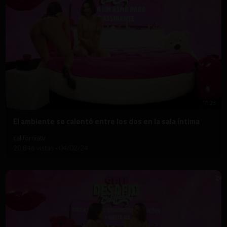
11:23
⁣El ambiente se calentó entre los dos en la sala íntima
californiatv
20,846 vistas
·
04/02/24