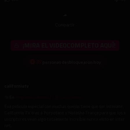
Compartir
¡MIRA EL VIDEOCOMPLETO AQUÍ!
39
personas desbloquearon hoy
californiatv
Programa California TV, Ep. Las jóvenes
En
Esa película especial con muchas quejas tiene que ser Intimate,
California TV trae a Porpetane y Natasha França para que los s
uscriptores vean algo totalmente increíble nunca visto en Inter
net.