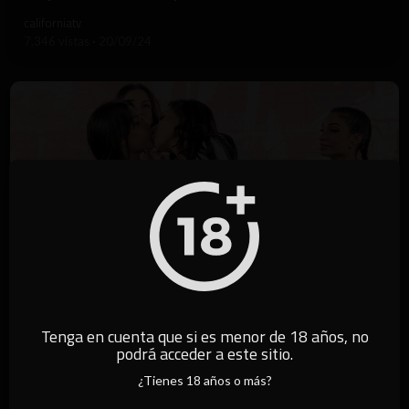
californiatv
7,346 vistas
·
20/09/24
5:50
Tenga en cuenta que si es menor de 18 años, no
podrá acceder a este sitio.
⁣Tiro al blanco con Fernanda Campos y Luiza Marcato
¿Tienes 18 años o más?
californiatv
12,041 vistas
·
19/09/24