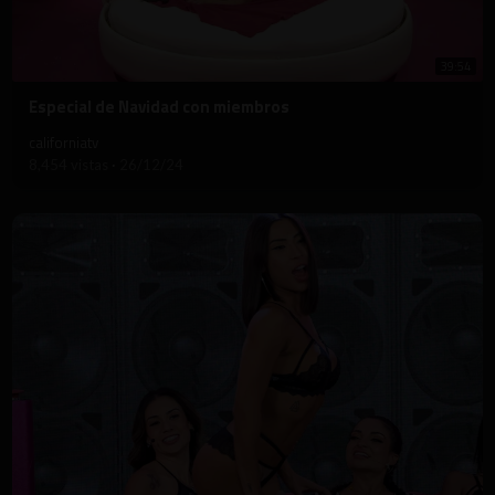
39:54
⁣Especial de Navidad con miembros
californiatv
8,454 vistas
·
26/12/24