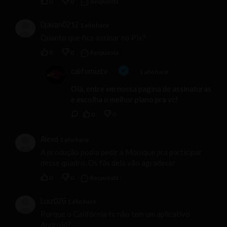
0
0
Respuesta
Djavan0212
1 año hace
Quanto que fica assinar no Pix?
0
0
Respuesta
californiatv
1 año hace
Olá, entre em nossa pagina de assinaturas
e escolha o melhor plano pra vc!
0
0
Alexd
1 año hace
A produção podia pedir a Monique pra participar
desse quadro. Os fãs dela vão agradecer
0
0
Respuesta
Luiz026
1 año hace
Porque o Califórnia tv não tem um aplicativo
Android?