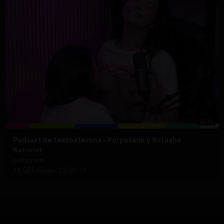
26:19
⁣Podcast de testosterona - Porpetane y Natasha
Naturist
californiatv
18,581 vistas
·
11/01/24