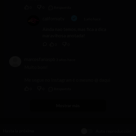
0
0
Respuesta
californiatv
1 año hace
Ainda nao temos, mas fica a dica
maravihosa anotada!
0
0
marcosfariaspb
3 años hace
Muito bom!
Me segue no Instagram é o mesmo @ daqui
0
0
Respuesta
Mostrar más
Hasta la próxima
Auto reproducción