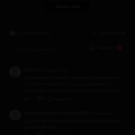
Mostrar más
No olvides tus comentarios aquí, a nuestras modelos les gusta
seguir todo lo que escribes!!
11 Comentarios
Ordenar Por
sort
Publicar
JUNITSU
3 años hace
Exatamente conteudos assim para que podemos
ter um bom canal adulto para os assinantes o
melhor que assisti em todos os tempos parabens
7
0
Respuesta
reynaldoguimaraesfernandes689
7 meses hace
Eu quero que as meninas mostra bem de pertinho
pra mim ver mais