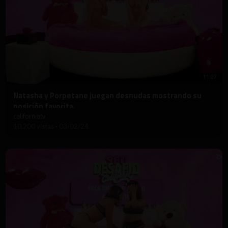
11:07
⁣Natasha y Porpetane juegan desnudas mostrando su
posición favorita.
californiatv
10,200 vistas
·
03/02/24