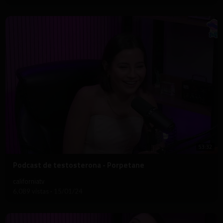
53:32
⁣Podcast de testosterona - Porpetane
californiatv
6,089 vistas
·
15/01/24