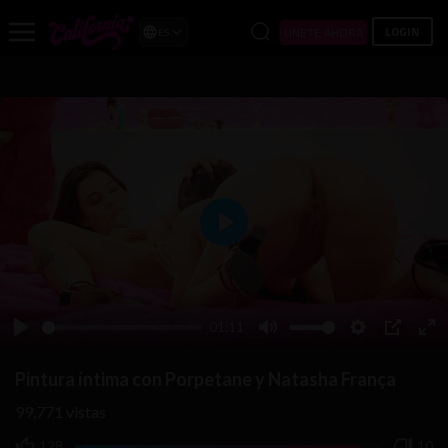
LOGIN
ÚNETE AHORA
ES
Play
01:11
Play
Mute
Settings
PIP
Ent
ful
Pintura íntima con Porpetane y Natasha França
99,771
vistas
128
10