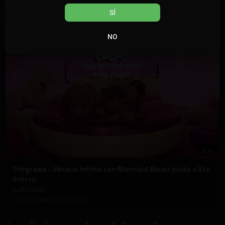
SÍ
NO
39:54
⁣Programa - Verano íntimo con Mermaid Bauer junto a Ste
Estran
californiatv
39,519 vistas
·
07/03/24