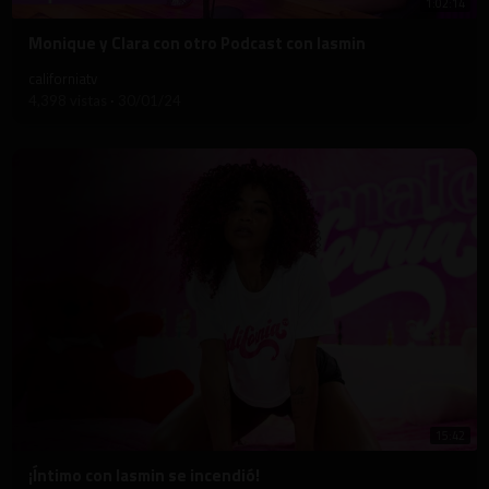
1:02:14
⁣Monique y Clara con otro Podcast con Iasmin
californiatv
4,398 vistas
·
30/01/24
15:42
⁣¡Íntimo con Iasmin se incendió!