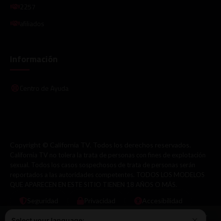
2257
afiliados
Información
Centro de Ayuda
Copyright © California TV. Todos los derechos reservados.
California TV no tolera la trata de personas con fines de explotación
sexual. Todos los casos sospechosos de trata de personas serán
reportados a las autoridades competentes. TODOS LOS MODELOS
QUE APARECEN EN ESTE SITIO TIENEN 18 AÑOS O MÁS.
Seguridad
Privacidad
Accesibilidad
Este sitio web utiliza cookies para garantizar que obtenga la mejor
Select your language: