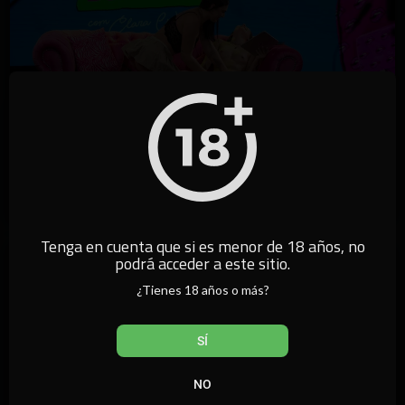
15:59
⁣Nuevo programa de televisión de California - ACOSO SEXY
californiatv
29,061 vistas
·
14/12/23
Tenga en cuenta que si es menor de 18 años, no
podrá acceder a este sitio.
¿Tienes 18 años o más?
SÍ
NO