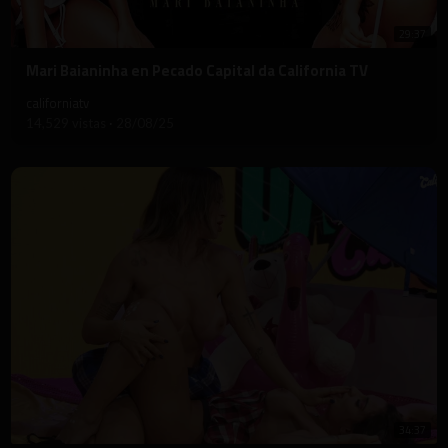
29:37
⁣Mari Baianinha en Pecado Capital da California TV
californiatv
14,529 vistas
·
28/08/25
34:37