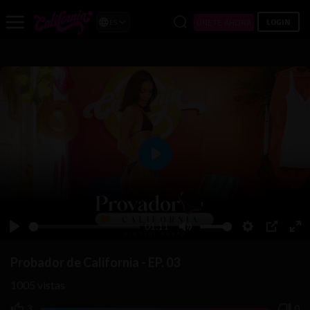
LOGIN
ÚNETE AHORA
ES
Play
01:11
Play
Mute
Settings
PIP
Ent
ful
Probador de California - EP. 03
1005
vistas
3
0