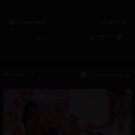
0 Comentarios
Ordenar Por
sort
Publicar
Hasta la próxima
Auto reproducción