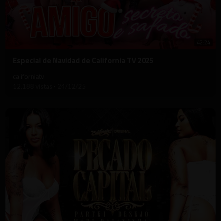
42:24
⁣Especial de Navidad de California TV 2025
californiatv
12,188 vistas
·
24/12/25