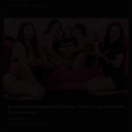
7,057 vistas
·
16/01/25
2:30:42
⁣En vivo desde Revoada California TV: mira lo que hicieron
😏 las modelos
californiatv
62,898 vistas
·
14/05/24