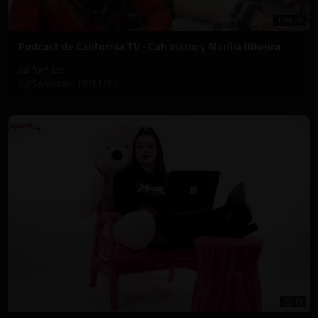
1:18:21
⁣Podcast de California TV - Cah Inácio y Marília Oliveira
californiatv
3,856 vistas
·
18/11/22
22:13