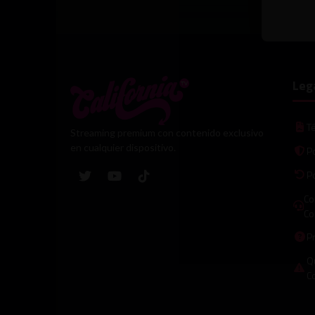
Leg
T
Streaming premium con contenido exclusivo
en cualquier dispositivo.
Po
P
Co
Co
P
Qu
C