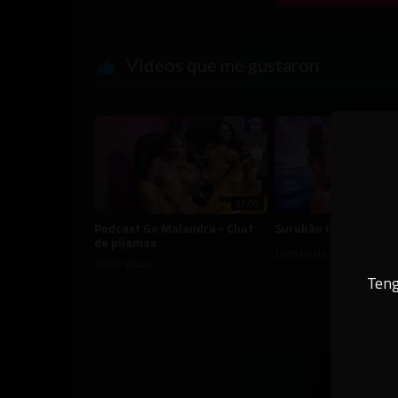
Videos que me gustaron
51:00
Podcast Go Malandra - Chat
Surubão Go Malandra
de pijamas
10,093 vistas
10,847 vistas
Teng