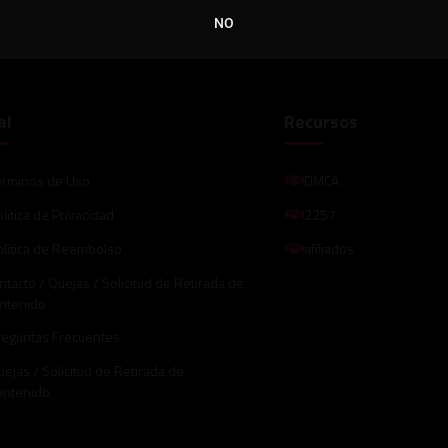
Mostrar más
NO
al
Recursos
érminos de Uso
DMCA
lítica de Privacidad
2257
olítica de Reembolso
afiliados
ntacto / Quejas / Solicitud de Retirada de
ntenido
reguntas Frecuentes
ejas / Solicitud de Retirada de
ontenido