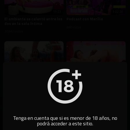
11:23
1:02:20
El ambiente se calentó entre los
Podcast con Marília
dos en la sala íntima
848 vistas
20,842 vistas
52:32
32:52
California TV - PARTE 02
Pintura íntima con Porpetane y
Natasha França
17,073 vistas
99,764 vistas
Tenga en cuenta que si es menor de 18 años, no
podrá acceder a este sitio.