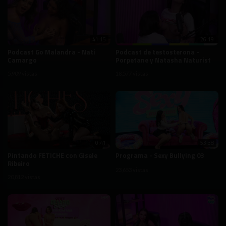
41:15
26:19
Podcast Go Malandra - Nati
Podcast de testosterona -
Camargo
Porpetane y Natasha Naturist
5,909 vistas
18,577 vistas
0:41
53:38
Pintando FETICHE con Gisele
Programa - Sexy Bullying 03
Ribeiro
23,653 vistas
20,812 vistas