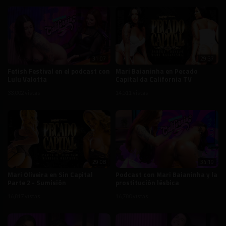
31:07
29:37
Fetish Festival en el podcast con
Mari Baianinha en Pecado
Lulu Valotta
Capital da California TV
33,002 vistas
14,511 vistas
29:08
34:19
Mari Oliveira en Sin Capital
Podcast con Mari Baianinha y la
Parte 2 - Sumisión
prostitución lésbica
16,817 vistas
16,780 vistas