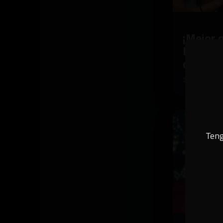
¡Mejor 
los mej
de 202
35:43
Teng