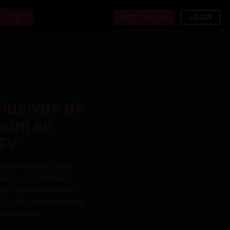
LOGIN
ÚNETE AHORA
lusivos de
oom en
 TV
ra de Contenido Digital,
ndo toda su intimidad y
cer a puerta cerrada en el
a TV con mucha sensualidad
ier suscriptor.