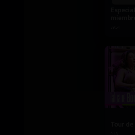
Especia
miembr
39:54
Tour de
9:43