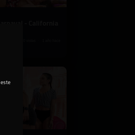
arnaval - California
7,680 vistas · 1 año hace
 este