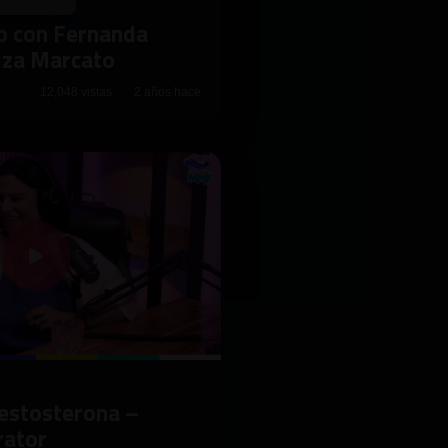
co con Fernanda
iza Marcato
12,048 vistas · 2 años hace
estosterona –
rator