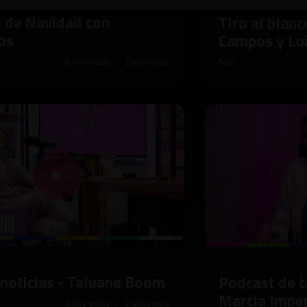
l de Navidad con
Tiro al blan
os
Campos y Lu
8,460 vistas · 2 años hace
5:50
 noticias - Taluane Boom
Podcast de t
Marcia Impe
6,031 vistas · 2 años hace