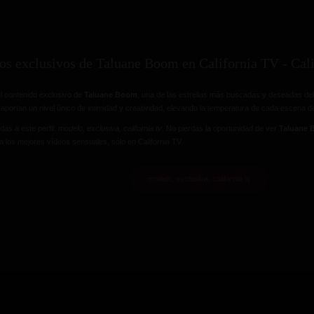
os exclusivos de Taluane Boom en California TV - Ca
l contenido exclusivo de
Taluane Boom
, una de las estrellas más buscadas y deseadas del
aportan un nivel único de intimidad y creatividad, elevando la temperatura de cada escena d
das a este perfil:
modelo, exclusiva, california tv
. No pierdas la oportunidad de ver
Taluane
a los mejores vídeos sensuales, sólo en California TV.
modelo, exclusiva, california tv