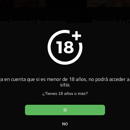
que Inmetro! Probamos
Especial de C
ores juguetes sexuales
TV
5
34:37
4,954 vistas · 1 año hace
a en cuenta que si es menor de 18 años, no podrá acceder a
sitio.
¿Tienes 18 años o más?
SÍ
NO