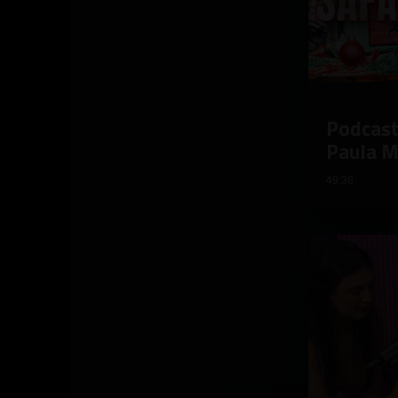
Podcast
Paula 
49:36