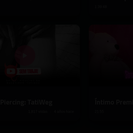
1:39:48
 Piercing: TatiWeg
Íntimo Prem
1,817 vistas · 4 años hace
21:55