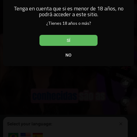
Tenga en cuenta que si es menor de 18 años, no
podrá acceder a este sitio.
¿Tienes 18 años o más?
SÍ
NO
4
0
Este sitio web utiliza cookies para garantizar que obtenga la mejor
Select your language:
Aprende más
experiencia en nuestro sitio web.
0
¡Lo tengo!