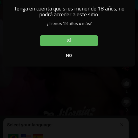
Tenga en cuenta que si es menor de 18 años, no
podrá acceder a este sitio.
¿Tienes 18 años o más?
SÍ
NO
CLARA LO INVADIÓ TODO
1
0
Este sitio web utiliza cookies para garantizar que obtenga la mejor
Select your language:
Aprende más
experiencia en nuestro sitio web.
0
¡Lo tengo!