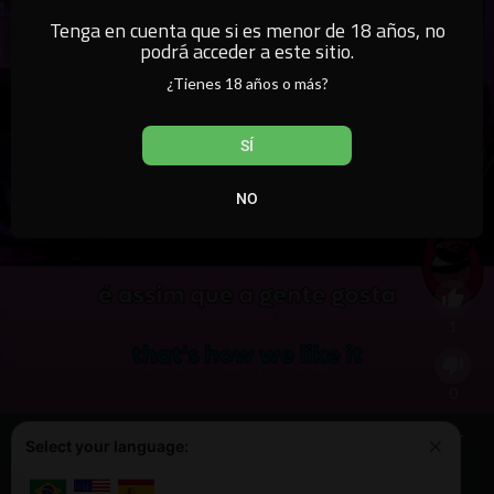
Tenga en cuenta que si es menor de 18 años, no
podrá acceder a este sitio.
¿Tienes 18 años o más?
SÍ
NO
AMBIENTE TENSO, ASÍ ES COMO NOS GUSTA
1
0
Este sitio web utiliza cookies para garantizar que obtenga la mejor
Select your language:
Aprende más
experiencia en nuestro sitio web.
0
¡Lo tengo!