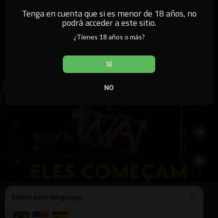
Tenga en cuenta que si es menor de 18 años, no
podrá acceder a este sitio.
¿Tienes 18 años o más?
SÍ
NO
¡Las citas solo duran porque están abiertas!
1
1
Este sitio web utiliza cookies para garantizar que obtenga la mejor
Select your language:
Aprende más
experiencia en nuestro sitio web.
0
¡Lo tengo!