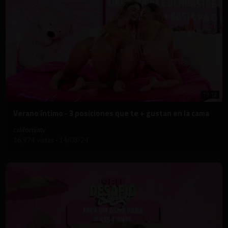
13:12
⁣Verano íntimo - 3 posiciones que te + gustan en la cama
californiatv
16,974 vistas
·
14/03/24