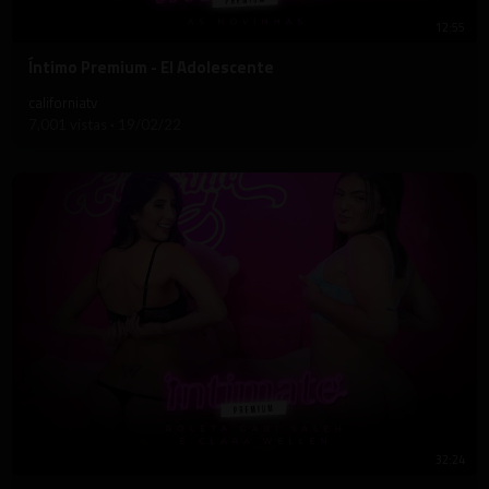
12:55
⁣Íntimo Premium - El Adolescente
californiatv
7,001 vistas
·
19/02/22
32:24