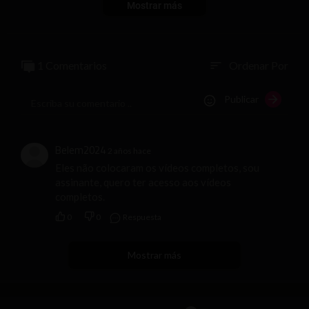
Mostrar más
1 Comentarios
Ordenar Por
sort
Publicar
Belem2024
2 años hace
Eles não colocaram os vídeos completos, sou
assinante, quero ter acesso aos vídeos
completos.
0
0
Respuesta
Mostrar más