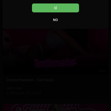
SÍ
NO
19:23
⁣Íntimo Premium - Cah Inácio
californiatv
5,430 vistas
·
02/10/23