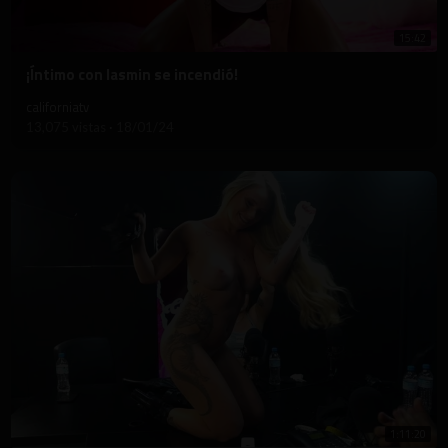
15:42
⁣¡Íntimo con Iasmin se incendió!
californiatv
13,075 vistas
·
18/01/24
1:11:20