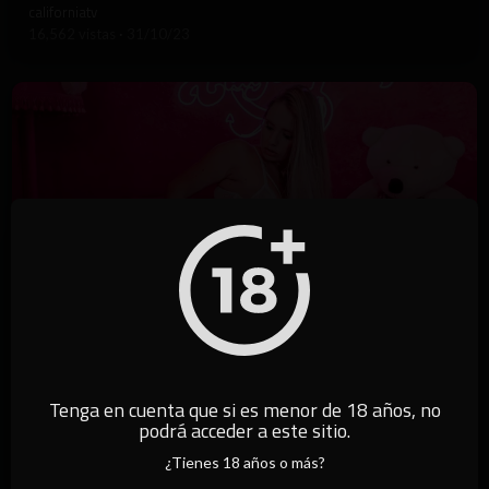
californiatv
16,562 vistas
·
31/10/23
9:12
Tenga en cuenta que si es menor de 18 años, no
⁣Íntimo Premium - Naty Varga
podrá acceder a este sitio.
californiatv
¿Tienes 18 años o más?
3,161 vistas
·
06/07/23