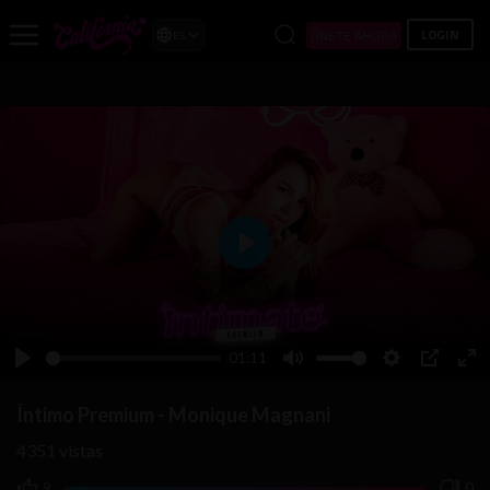
LOGIN
ÚNETE AHORA
ES
Play
01:11
Play
Mute
Settings
PIP
Ent
ful
Íntimo Premium - Monique Magnani
4351
vistas
9
0