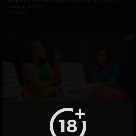
⁣¡Mejor que Inmetro! Probamos los mejores juguetes
sexuales de 2025
californiatv
4,960 vistas
·
28/03/25
4:47
⁣Karol Kimeshi le dice a Monique Bertolini en voz alta
californiatv