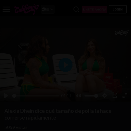
LOGIN
ÚNETE AHORA
ES
Play
01:11
Play
Mute
Settings
PIP
Ent
ful
Alexia Dhein dice qué tamaño de polla la hace
correrse rápidamente
5059
vistas