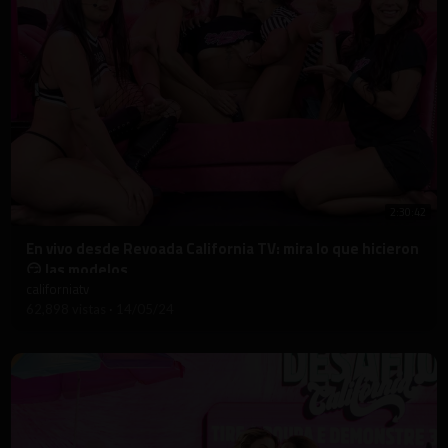
2:30:42
⁣En vivo desde Revoada California TV: mira lo que hicieron
😏 las modelos
californiatv
62,898 vistas
·
14/05/24