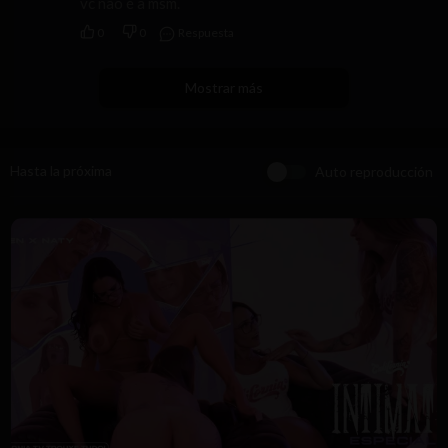
vc não é a msm.
0
0
Respuesta
Mostrar más
Hasta la próxima
Auto reproducción