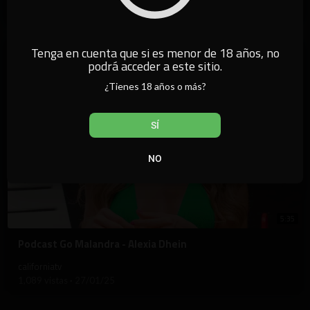
2,406 vistas
·
14/02/25
Tenga en cuenta que si es menor de 18 años, no
podrá acceder a este sitio.
¿Tienes 18 años o más?
SÍ
NO
5:35
⁣Podcast Go Malandra - Alexia Dhein
californiatv
1,089 vistas
·
27/01/25