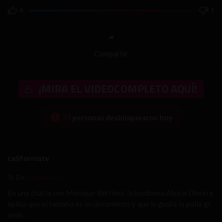
4
1
Compartir
¡MIRA EL VIDEOCOMPLETO AQUÍ!
34
personas desbloquearon hoy
californiatv
GO Malandra
En
En una charla con Monique Bertloni, la bombona Alexia Dhein e
xplica que el tamaño es un documento y que le gusta la polla gr
ande.