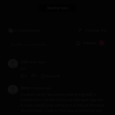
Mostrar más
2 Comentarios
Ordenar Por
sort
Publicar
ccbill
19 días hace
cici
0
0
Respuesta
Alexd
11 meses hace
O pânico na tv " buscava a panicat sagrada" a
Califórnia tv, vai ter a busca da Monique sagrada.
A nova coleção mal começou e a Sdds da Monique
já tá batendo. Cadê vc Monique a Califórnia sem