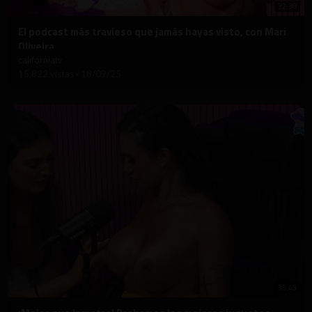
32:38
⁣El podcast más travieso que jamás hayas visto, con Mari
Oliveira
californiatv
15,822 vistas
·
18/09/25
35:43