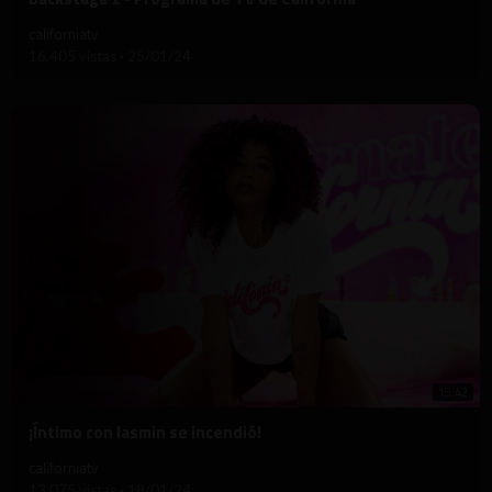
californiatv
16,405 vistas
·
25/01/24
15:42
⁣¡Íntimo con Iasmin se incendió!
californiatv
13,075 vistas
·
18/01/24