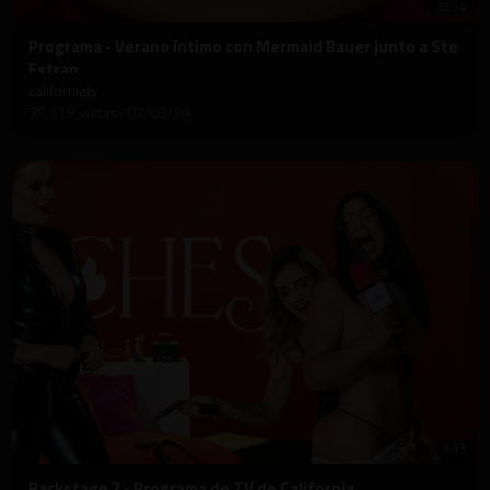
39:54
⁣Programa - Verano íntimo con Mermaid Bauer junto a Ste
Estran
californiatv
39,519 vistas
·
07/03/24
9:13
⁣Backstage 2 - Programa de TV de California