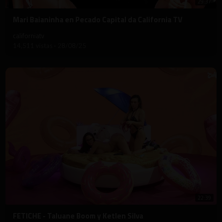
29:37
⁣Mari Baianinha en Pecado Capital da California TV
californiatv
14,511 vistas
·
28/08/25
22:39
⁣FETICHE - Taluane Boom y Ketlen Silva