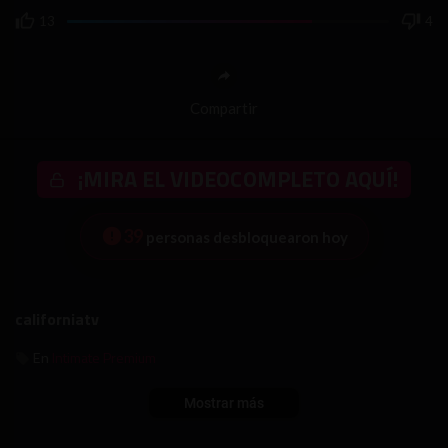
13
4
Compartir
¡MIRA EL VIDEOCOMPLETO AQUÍ!
39
personas desbloquearon hoy
californiatv
Intimate Premium
En
Mostrar más