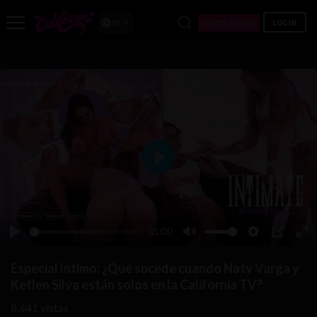
LOGIN
ÚNETE AHORA
ES
Play
01:00
Play
Mute
Settings
PIP
Ent
ful
Especial íntimo: ¿Qué sucede cuando Naty Varga y
Ketlen Silva están solos en la California TV?
8,441
vistas