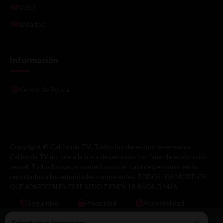
2257
afiliados
Información
Centro de Ayuda
Copyright © California TV. Todos los derechos reservados.
California TV no tolera la trata de personas con fines de explotación
sexual. Todos los casos sospechosos de trata de personas serán
reportados a las autoridades competentes. TODOS LOS MODELOS
QUE APARECEN EN ESTE SITIO TIENEN 18 AÑOS O MÁS.
Seguridad
Privacidad
Accesibilidad
Este sitio web utiliza cookies para garantizar que obtenga la mejor
Select your language: