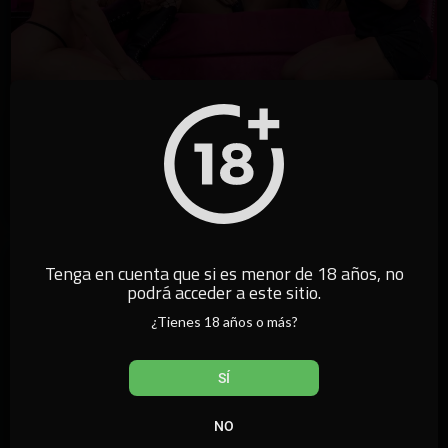
2:30:42
⁣En vivo desde Revoada California TV: mira lo que hicieron
😏 las modelos
californiatv
62,869 vistas
·
14/05/24
Tenga en cuenta que si es menor de 18 años, no
podrá acceder a este sitio.
¿Tienes 18 años o más?
SÍ
NO