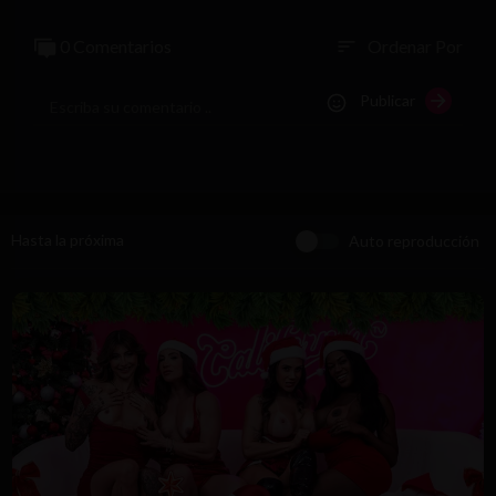
0 Comentarios
Ordenar Por
sort
Publicar
Hasta la próxima
Auto reproducción