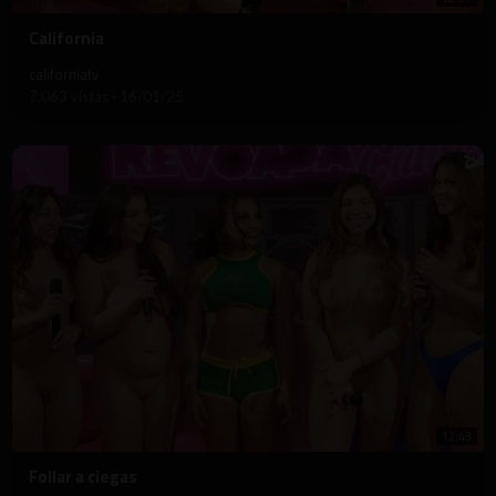
⁣California
californiatv
7,063 vistas
·
16/01/25
12:43
⁣Follar a ciegas