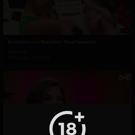
6:03
⁣Entrevista a Go Malandra - Flora Favaretto
californiatv
1,973 vistas
·
03/01/25