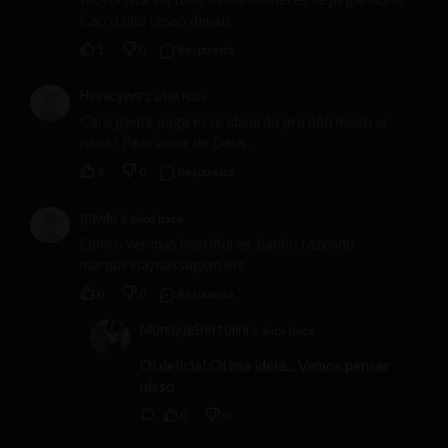
Carro deu tesao dimais
1
0
Respuesta
Hvinicyws
2 años hace
Cara gente paga esse absurdo pra não mostrar
nada? Pelo amor de Deus.
3
0
Respuesta
pawlo
2 años hace
Quero ver mas bastidores, banho,fazendo
marquinha,massagem etc
0
0
Respuesta
MoniqueBertolini
2 años hace
Oi delicia! Otima ideia... Vamos pensar
nisso
0
0