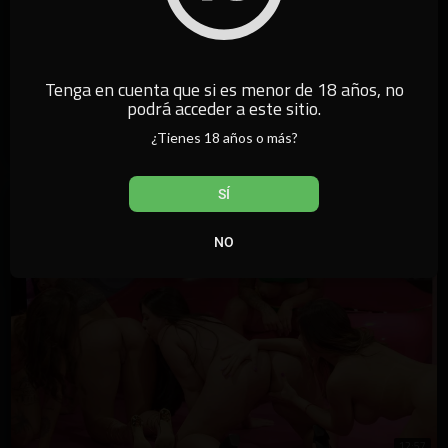
4:00
⁣Feria de la Fruta
Tenga en cuenta que si es menor de 18 años, no
podrá acceder a este sitio.
californiatv
¿Tienes 18 años o más?
1,183 vistas
·
13/01/25
SÍ
NO
12:57