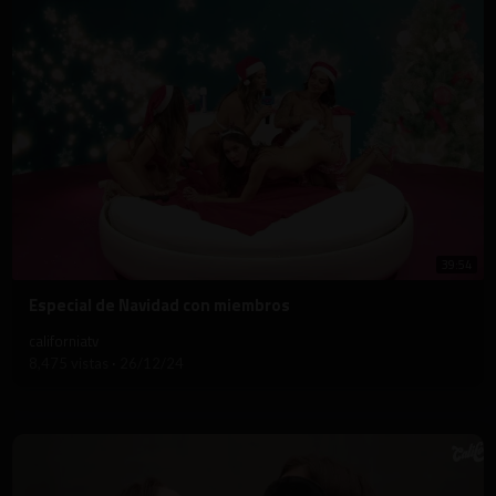
39:54
⁣Especial de Navidad con miembros
californiatv
8,475 vistas
·
26/12/24