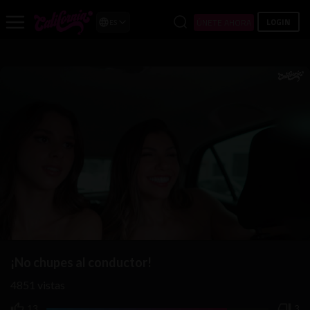
LOGIN
ÚNETE AHORA
ES
¡No chupes al conductor!
Unmute
Settings
4851
vistas
13
3