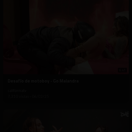
6:41
⁣Desafío de motoboy - Go Malandra
californiatv
7,310 vistas
·
06/02/25