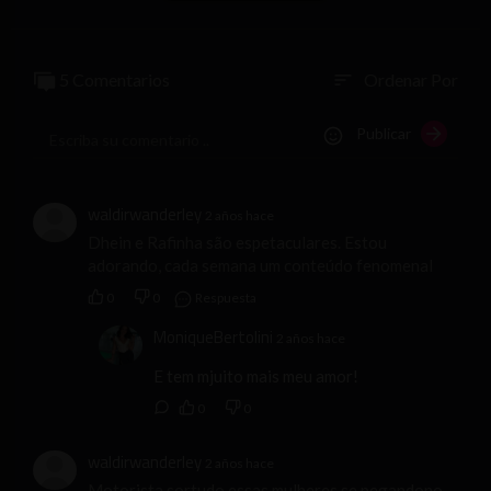
5 Comentarios
Ordenar Por
sort
Publicar
waldirwanderley
2 años hace
Dhein e Rafinha são espetaculares. Estou
adorando, cada semana um conteúdo fenomenal
0
0
Respuesta
MoniqueBertolini
2 años hace
E tem mjuito mais meu amor!
0
0
waldirwanderley
2 años hace
Motorista sortudo essas mulheres se pegandono