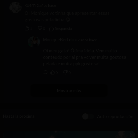
kuem
2 años hace
Oi Monique vc tinha que apresentar essas
gostosas peladinha 😋
1
0
Respuesta
MoniqueBertolini
2 años hace
Oi meu gato! Ótima ideia. Vem muito
conteudo por ai pra vc ver muita gostosa
pelada e muita ppk gostosa!
0
0
Mostrar más
Hasta la próxima
Auto reproducción