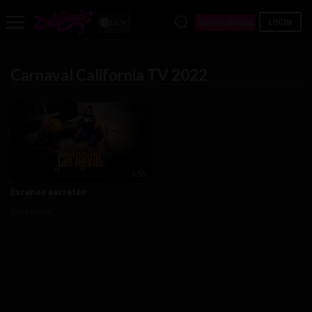
LOGIN
ÚNETE AHORA
ES
Carnaval California TV 2022
4:55
Escenas secretas
3,292 vistas