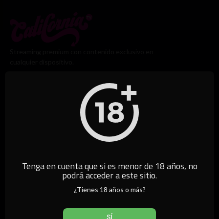
Streaming premium con contenido exclusivo en
cualquier dispositivo.
Legal
Términos de Uso
Política de Privacidad
Tenga en cuenta que si es menor de 18 años, no
podrá acceder a este sitio.
Política de Reembolso
¿Tienes 18 años o más?
Contacto / Quejas / Solicitud de Retirada de Contenido
Preguntas Frecuentes
SÍ