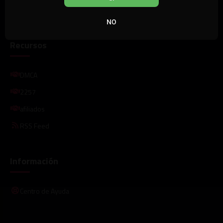
Quejas / Solicitud de Retirada de Contenido
NO
Recursos
DMCA
2257
afiliados
RSS Feed
Información
Centro de Ayuda