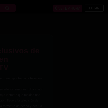
LOGIN
ÚNETE AHORA
lusivos de
 en
 TV
í que hipnotizó a la televisión
invade los sentidos. Una visión
rojo vibrante que moldea una
ción, llegó a la televisión de
ca tormenta de deseo y actitud.