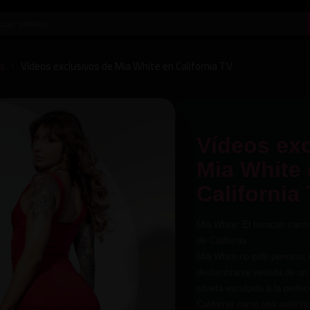
os
Vídeos exclusivos de Mia White en California TV
/
Vídeos exc
Mia White
California
Mia White: El huracán carmes
de California
Mia White no pide permiso; 
deslumbrante vestida de un 
silueta esculpida a la perfec
California como una auténti