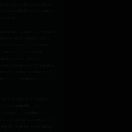
as salvajes y un cuerpo que es
 es el equilibrio exacto entre el
 absoluto.
lto icónica, su mirada por encima
tadora, es un desafío directo.
o vivo cubierto de llamativos
ta con su piel inmaculada,
elión y fuerza. El vestido
 que parecen desafiar la lógica,
derosas piernas, rematadas por
la escena con incuestionable
ró al estudio, la atmósfera
onfianza palpable, una
l decorado en un caldero de
. Cuando las cámaras empezaron
 a la altura de las expectativas;