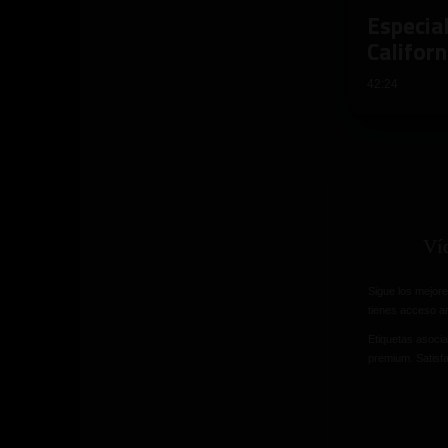
Especia
Califor
42:24
Ví
Sigue los mejo
tienes acceso an
Etiquetas asocia
premium. Satisfa