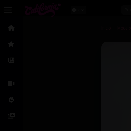
ES
Inicio
Model
/