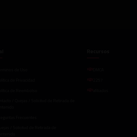
al
Recursos
érminos de Uso
DMCA
lítica de Privacidad
2257
olítica de Reembolso
afiliados
ntacto / Quejas / Solicitud de Retirada de
ntenido
reguntas Frecuentes
ejas / Solicitud de Retirada de
ontenido