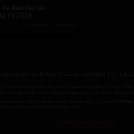
l de Navidad de
nia TV 2025
12,168 vistas · 7 meses hace
deos exclusivos de Mia White en California TV - Cali
res y más sensuales momentos de
Mia White
en California TV, la plataforma líder en nuevas t
ticipado a todos los lanzamientos fotográficos y audiovisuales, diseñados para brindar la m
das a este perfil:
modelo, exclusiva, california tv
. Explora cada curva y detalle de
Mia White
cción garantizada con las mejores producciones del país.
modelo, exclusiva, california tv