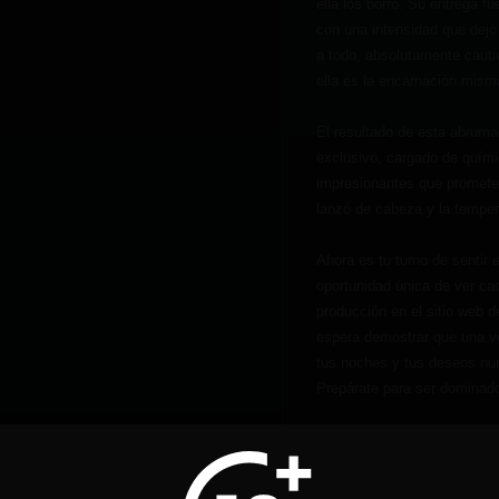
ella los borró. Su entrega f
con una intensidad que dejó
a todo, absolutamente cauti
ella es la encarnación mism
El resultado de esta abruma
exclusivo, cargado de quím
impresionantes que promete
lanzó de cabeza y la tempera
Ahora es tu turno de sentir 
oportunidad única de ver ca
producción en el sitio web d
espera demostrar que una v
tus noches y tus deseos nu
Prepárate para ser dominad
Acceder a Con