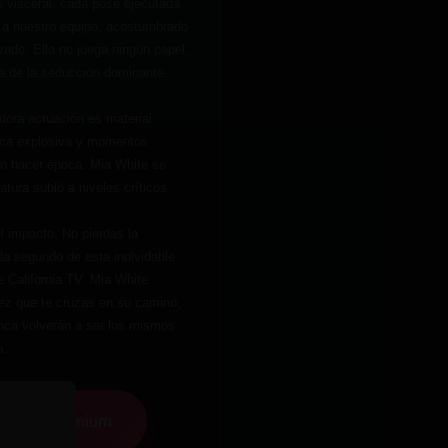
ue visceral, cada pose ejecutada
 a nuestro equipo, acostumbrado
vado. Ella no juega ningún papel;
a de la seducción dominante.
dora actuación es material
ica explosiva y momentos
n hacer época. Mia White se
tura subió a niveles críticos.
el impacto. No pierdas la
da segundo de esta inolvidable
e California TV. Mia White
ez que te cruzas en su camino,
nca volverán a ser los mismos.
o.
tenido Premium